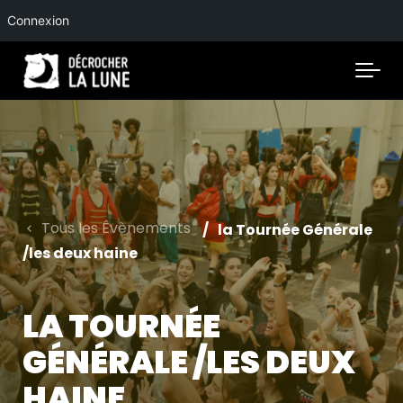
Connexion
Skip to main content
Tous les Évènements
la Tournée Générale
/les deux haine
LA TOURNÉE
GÉNÉRALE /LES DEUX
HAINE