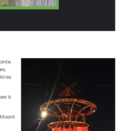
inte.
es,
mètres
ues à
tituant