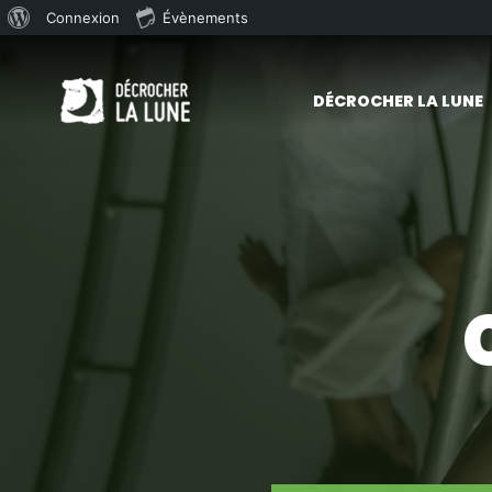
À
Connexion
Évènements
Skip to main content
propos
de
DÉCROCHER LA LUNE
WordPress