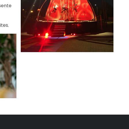
ésente
ites.