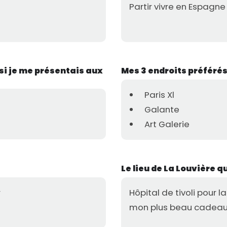
Partir vivre en Espagne
si je me présentais aux
Mes 3 endroits préférés
Paris Xl
Galante
Art Galerie
Le lieu de La Louvière 
r
Hôpital de tivoli pour 
mon plus beau cadeau