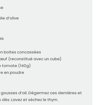
se
ile d’olive
is
en boites concassées
bœuf (reconstitué avec un cube)
e tomate (140g)
cre en poudre
s gousses d’ail. Dégermez ces dernières et
s dés. Lavez et séchez le thym.