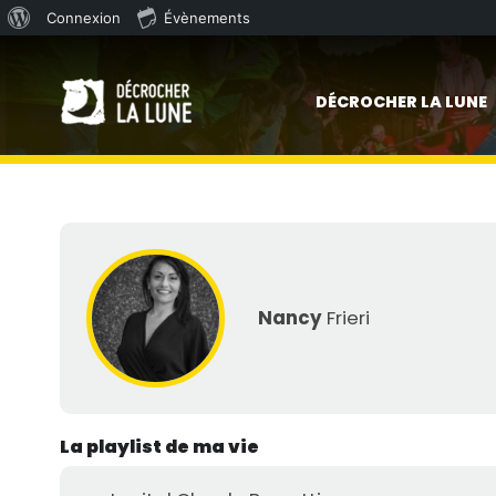
À
Connexion
Évènements
Skip to main content
propos
de
DÉCROCHER LA LUNE
WordPress
Nancy
Frieri
La playlist de ma vie