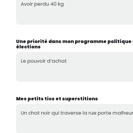
Avoir perdu 40 kg
Une priorité dans mon programme politique 
élections
Le pouvoir d’achat
Mes petits tics et superstitions
Un chat noir qui traverse la rue porte malheu