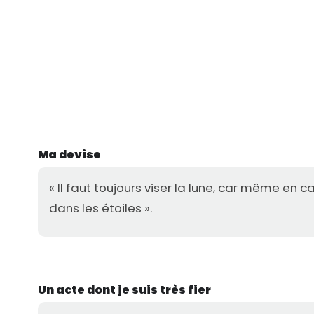
Ma devise
« Il faut toujours viser la lune, car même en c
dans les étoiles ».
Un acte dont je suis très fier