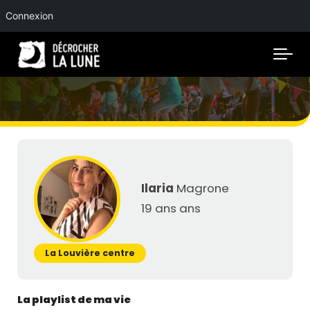
Connexion
Skip to main content
Ilaria
Magrone
19 ans ans
La Louvière centre
La playlist de ma vie