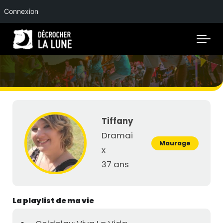
Connexion
Skip to main content
Tiffany
Dramai
Maurage
x
37 ans
La playlist de ma vie