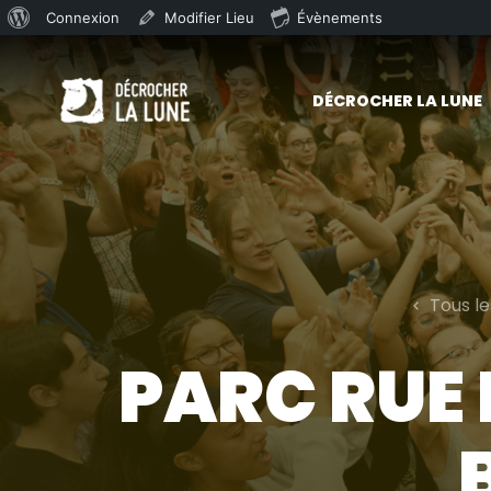
À
Connexion
Modifier Lieu
Évènements
Skip to main content
propos
de
DÉCROCHER LA LUNE
WordPress
Tous l
PARC RUE 