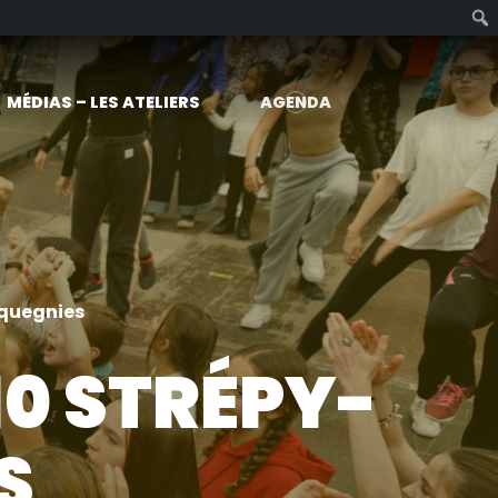
MÉDIAS – LES ATELIERS
AGENDA
cquegnies
10 STRÉPY-
S